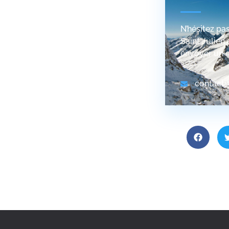
N’hésitez pa
Saint Julien
envoyer un e
contact@