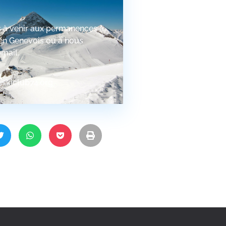
s à venir aux permanences à
 en Genevois ou à nous
mail.
skiclub74.org